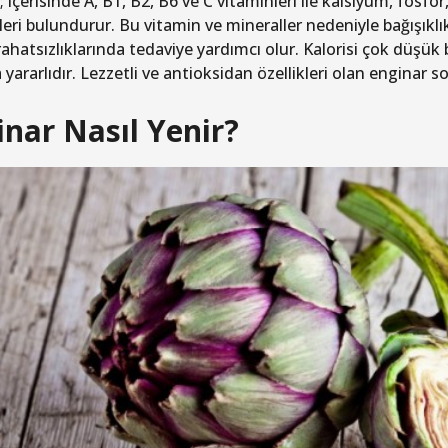
; içerisinde A, B1, B2, B6 ve C vitaminleri ile kalsiyum, fo
eri bulundurur. Bu vitamin ve mineraller nedeniyle bağışıklık
ahatsızlıklarında tedaviye yardımcı olur. Kalorisi çok düşük
yararlıdır. Lezzetli ve antioksidan özellikleri olan enginar sof
inar Nasıl Yenir?