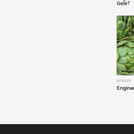
Gelir?
BITKILER
Enginar