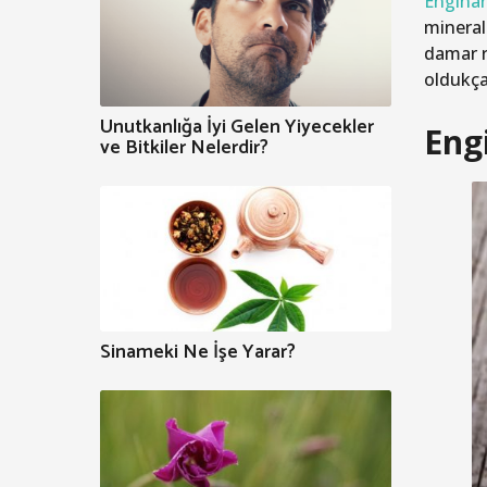
Enginar
minerall
damar r
oldukça 
Unutkanlığa İyi Gelen Yiyecekler
Eng
ve Bitkiler Nelerdir?
Sinameki Ne İşe Yarar?