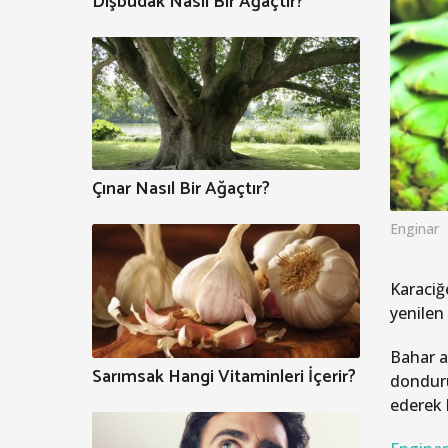
Dişbudak Nasıl Bir Ağaçtır?
Çınar Nasıl Bir Ağaçtır?
Enginar
Karaciğ
yenilen
Bahar a
Sarımsak Hangi Vitaminleri İçerir?
donduru
ederek k