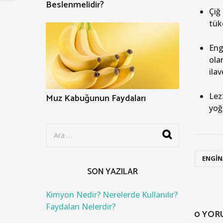
Beslenmelidir?
Çiğ 
tük
Eng
olar
ila
Lez
Muz Kabuğunun Faydaları
yoğu
S
e
a
r
ENGIN
c
SON YAZILAR
h
f
o
Kimyon Nedir? Nerelerde Kullanılır?
r
Faydaları Nelerdir?
0 YOR
: