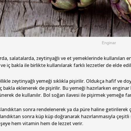
Enginar
da, salatalarda, zeytinyağlı ve et yemeklerinde kullanılan en
ve iç bakla ile birlikte kullanılarak farklı lezzetler de elde edil
likle zeytinyağlı yemeği sıklıkla pişirilir. Oldukça hafif ve 
ç bakla eklenerek de pişirilir. Bu yemeği hazırlarken enginar 
nerek de kullanılır. Bol soğan ilavesi ile pişirmek yemeğe fark
landıktan sonra rendelenerek ya da püre haline getirilerek çe
landıktan sonra küp küp doğranarak hazırlanmasıyla çeşitli sal
 şeye hem vitamin hem de lezzet verir.