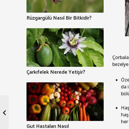
Rüzgargülü Nasıl Bir Bitkidir?
Çorbalar
bezelye 
Çarkıfelek Nerede Yetişir?
Özel
da i
bölü
Haş
haş
her
Gut Hastaları Nasıl