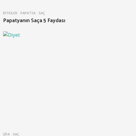
BITKILER
PAPATYA
,
SAÇ
Papatyanın Saça 5 Faydası
ŞIFA
SAÇ