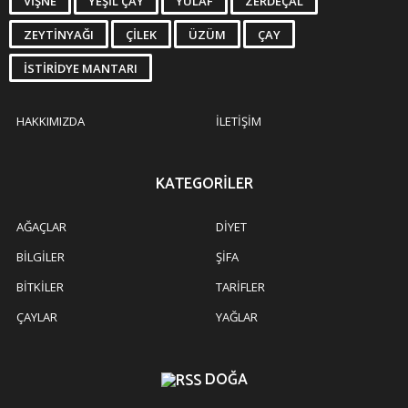
VIŞNE
YEŞIL ÇAY
YULAF
ZERDEÇAL
ZEYTINYAĞI
ÇILEK
ÜZÜM
ÇAY
İSTIRIDYE MANTARI
HAKKIMIZDA
İLETIŞIM
KATEGORILER
AĞAÇLAR
DIYET
BILGILER
ŞIFA
BITKILER
TARIFLER
ÇAYLAR
YAĞLAR
DOĞA