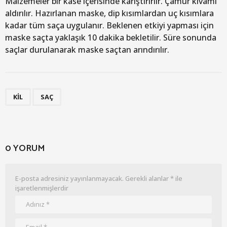
Malzemeler bir kase içerisinde karıştırırlır. Çamur kıvamı
aldırılır. Hazırlanan maske, dip kısımlardan uç kısımlara
kadar tüm saça uygulanır. Beklenen etkiyi yapması için
maske saçta yaklaşık 10 dakika bekletilir. Süre sonunda
saçlar durulanarak maske saçtan arındırılır.
,
KIL
SAÇ
0 YORUM
E-posta adresiniz yayınlanmayacak.
Gerekli alanlar
*
ile
işaretlenmişlerdir