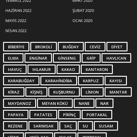
TEMMUZ 2022
MART 2020
HAZIRAN 2022
ŞUBAT 2020
MAYIS 2022
OCAK 2020
NISAN 2022
BIBERIYE
BROKOLI
BUĞDAY
CEVIZ
DIYET
ELMA
ENGINAR
GINSENG
GRIP
HAVLICAN
HAVUÇ
IHLAMUR
KAKAO
KANTARON
KARABUĞDAY
KARAHINDIBA
KARPUZ
KAYISI
KIRAZ
KIŞNIŞ
KUŞBURNU
LIMON
MANTAR
MAYDANOZ
MEYAN KÖKÜ
NANE
NAR
PAPAYA
PATATES
PIRINÇ
PORTAKAL
REZENE
SARIMSAK
SAÇ
SU
SUSAM