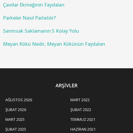
:
Çavdar Ekmeğinin Faydaları
Parkeler Nasıl Parlatılır?
Sarımsak Saklamanın 5 Kolay Yolu
Meyan Kökü Nedir, Meyan Kökünün Faydaları
ARŞIVLER
AĞUSTOS 2026
MART 2022
ŞUBAT 2026
ŞUBAT 2022
MART 2025
TEMMUZ 2021
ŞUBAT 2025
HAZIRAN 2021