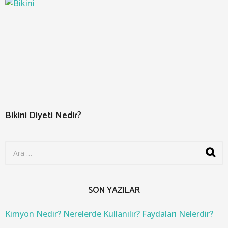
Bikini Diyeti Nedir?
S
e
a
r
c
SON YAZILAR
h
f
o
Kimyon Nedir? Nerelerde Kullanılır? Faydaları Nelerdir?
r