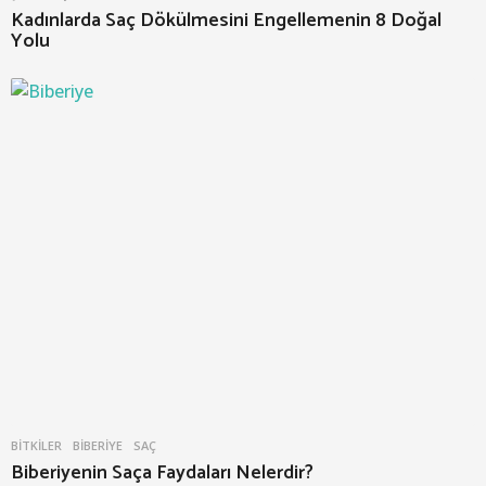
Kadınlarda Saç Dökülmesini Engellemenin 8 Doğal
Yolu
BITKILER
BIBERIYE
,
SAÇ
Biberiyenin Saça Faydaları Nelerdir?