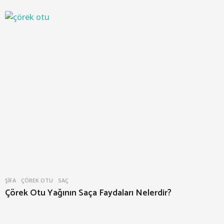
ŞIFA
ÇÖREK OTU
,
SAÇ
Çörek Otu Yağının Saça Faydaları Nelerdir?