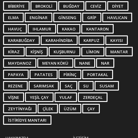
BIBERIYE
BROKOLI
BUĞDAY
CEVIZ
DIYET
ELMA
ENGINAR
GINSENG
GRIP
HAVLICAN
HAVUÇ
IHLAMUR
KAKAO
KANTARON
KARABUĞDAY
KARAHINDIBA
KARPUZ
KAYISI
KIRAZ
KIŞNIŞ
KUŞBURNU
LIMON
MANTAR
MAYDANOZ
MEYAN KÖKÜ
NANE
NAR
PAPAYA
PATATES
PIRINÇ
PORTAKAL
REZENE
SARIMSAK
SAÇ
SU
SUSAM
VIŞNE
YEŞIL ÇAY
YULAF
ZERDEÇAL
ZEYTINYAĞI
ÇILEK
ÜZÜM
ÇAY
İSTIRIDYE MANTARI
HAKKIMIZDA
İLETIŞIM