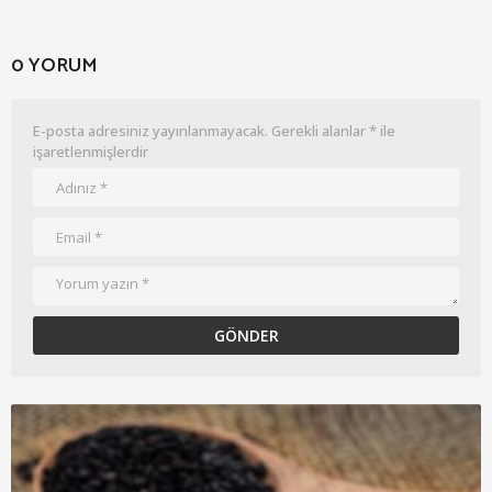
0 YORUM
E-posta adresiniz yayınlanmayacak.
Gerekli alanlar
*
ile
işaretlenmişlerdir