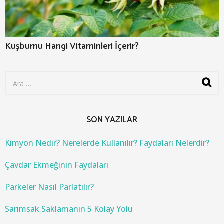
Kuşburnu Hangi Vitaminleri İçerir?
S
e
a
r
c
SON YAZILAR
h
f
o
Kimyon Nedir? Nerelerde Kullanılır? Faydaları Nelerdir?
r
:
Çavdar Ekmeğinin Faydaları
Parkeler Nasıl Parlatılır?
Sarımsak Saklamanın 5 Kolay Yolu