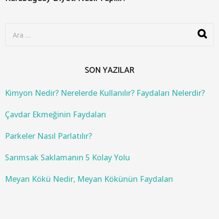
S
e
a
r
c
SON YAZILAR
h
f
o
Kimyon Nedir? Nerelerde Kullanılır? Faydaları Nelerdir?
r
:
Çavdar Ekmeğinin Faydaları
Parkeler Nasıl Parlatılır?
Sarımsak Saklamanın 5 Kolay Yolu
Meyan Kökü Nedir, Meyan Kökünün Faydaları