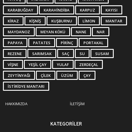
KARABUĞDAY
KARAHINDIBA
KARPUZ
KAYISI
KIRAZ
KIŞNIŞ
KUŞBURNU
LIMON
MANTAR
MAYDANOZ
MEYAN KÖKÜ
NANE
NAR
PAPAYA
PATATES
PIRINÇ
PORTAKAL
REZENE
SARIMSAK
SAÇ
SU
SUSAM
VIŞNE
YEŞIL ÇAY
YULAF
ZERDEÇAL
ZEYTINYAĞI
ÇILEK
ÜZÜM
ÇAY
İSTIRIDYE MANTARI
HAKKIMIZDA
İLETIŞIM
KATEGORILER