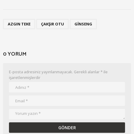
,
,
AZGIN TEKE
ÇAKŞIR OTU
GINSENG
0 YORUM
E-posta adresiniz yayınlanmayacak.
Gerekli alanlar
*
ile
işaretlenmişlerdir