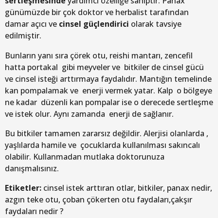
sertleşmesinde
yardımcı özelliğe sahiptir. Panax
günümüzde bir çok doktor ve herbalist tarafından
damar açıcı ve
cinsel güçlendirici
olarak tavsiye
edilmiştir.
Bunların yanı sıra çörek otu, reishi mantarı, zencefil
hatta portakal gibi meyveler ve bitkiler de cinsel gücü
ve cinsel isteği arttırmaya faydalıdır. Mantığın temelinde
kan pompalamak ve enerji vermek yatar. Kalp o bölgeye
ne kadar düzenli kan pompalar ise o derecede sertleşme
ve istek olur. Aynı zamanda enerji de sağlanır.
Bu bitkiler tamamen zararsız değildir. Alerjisi olanlarda ,
yaşlılarda hamile ve çocuklarda kullanılması sakıncalı
olabilir. Kullanmadan mutlaka doktorunuza
danışmalısınız.
Etiketler:
cinsel istek arttıran otlar, bitkiler, panax nedir,
azgın teke otu, çoban çökerten otu faydaları,çakşır
faydaları nedir ?